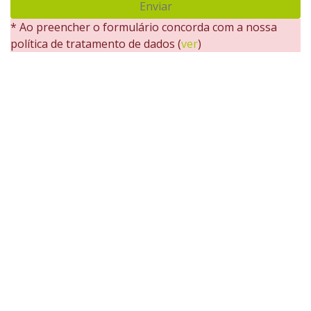
Enviar
* Ao preencher o formulário concorda com a nossa
política de tratamento de dados (
ver
)