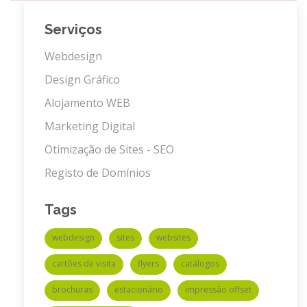
Serviços
Webdesign
Design Gráfico
Alojamento WEB
Marketing Digital
Otimização de Sites - SEO
Registo de Domínios
Tags
webdesign
sites
websites
cartões de visita
flyers
catálogos
brochuras
estacionário
impressão offset